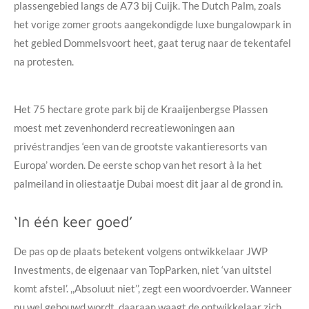
plassengebied langs de A73 bij Cuijk. The Dutch Palm, zoals
het vorige zomer groots aangekondigde luxe bungalowpark in
het gebied Dommelsvoort heet, gaat terug naar de tekentafel
na protesten.
Het 75 hectare grote park bij de Kraaijenbergse Plassen
moest met zevenhonderd recreatiewoningen aan
privéstrandjes ‘een van de grootste vakantieresorts van
Europa’ worden. De eerste schop van het resort à la het
palmeiland in oliestaatje Dubai moest dit jaar al de grond in.
‘In één keer goed’
De pas op de plaats betekent volgens ontwikkelaar JWP
Investments, de eigenaar van TopParken, niet ‘van uitstel
komt afstel’. ,,Absoluut niet’’, zegt een woordvoerder. Wanneer
nu wel gebouwd wordt, daaraan waagt de ontwikkelaar zich